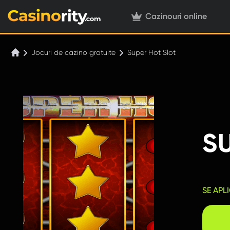
Cazinouri online
Jocuri de cazino gratuite
Super Hot Slot
S
SE APL