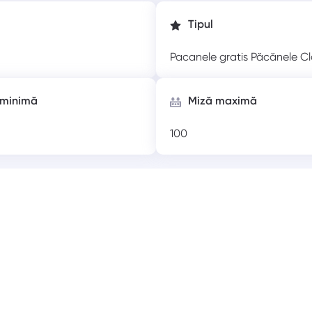
Tipul
Pacanele gratis
Păcănele Cl
 minimă
Miză maximă
100