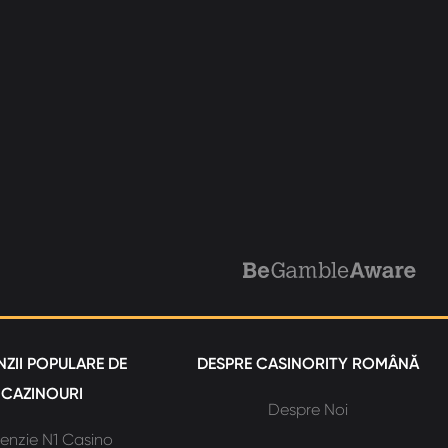
ZII POPULARE DE
DESPRE CASINORITY ROMÂNĂ
CAZINOURI
Despre Noi
enzie N1 Casino