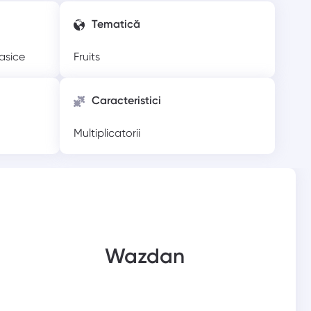
Tematică
asice
Fruits
Caracteristici
Multiplicatorii
Wazdan