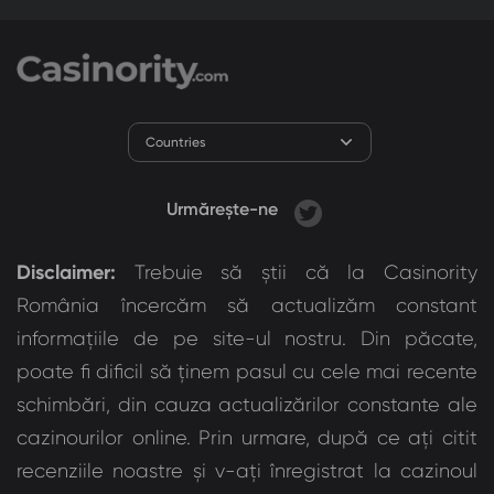
4ThePlayer
Neon Valley Studios
Snowborn Games
Retro Gaming
Slotmill
Countries
Lucky Streak
PearFiction Studios
Amatic
Urmărește-ne
Avatar UX
SpinPlay Games
Disclaimer:
Trebuie să știi că la Casinority
Microgaming
România încercăm să actualizăm constant
informațiile de pe site-ul nostru. Din păcate,
GONG Gaming
poate fi dificil să ținem pasul cu cele mai recente
Bet2Tech
Oryx Gaming
schimbări, din cauza actualizărilor constante ale
Belatra
cazinourilor online. Prin urmare, după ce ați citit
MrSlotty
recenziile noastre și v-ați înregistrat la cazinoul
OneTouch