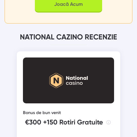
Joacă Acum
NATIONAL CAZINO RECENZIE
Bonus de bun venit
€300 +150 Rotiri Gratuite