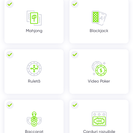
Mahjong
Blackjack
Ruletă
Video Poker
Baccarat
Carduri razuibile