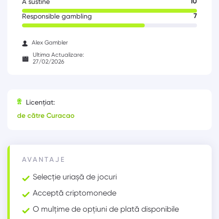
10
A sustine
7
Responsible gambling
Alex Gambler
Ultima Actualizare:
27/02/2026
Licențiat:
de către Curacao
AVANTAJE
Selecție uriașă de jocuri
Acceptă criptomonede
O mulțime de opțiuni de plată disponibile