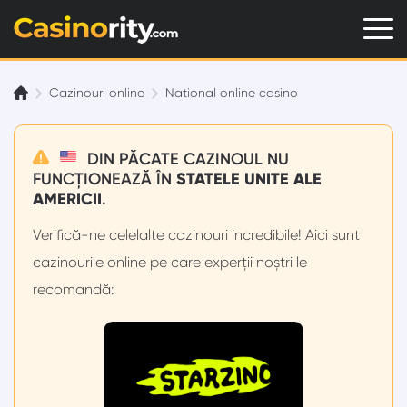
Cazinouri online
National online casino
DIN PĂCATE CAZINOUL NU
FUNCȚIONEAZĂ ÎN
STATELE UNITE ALE
AMERICII
.
Verifică-ne celelalte cazinouri incredibile! Aici sunt
cazinourile online pe care experții noștri le
recomandă: