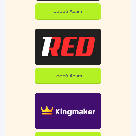
Joacă Acum
Joacă Acum