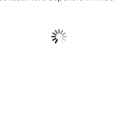
e mai jos!
une echilibrată asupra jocurilor de noroc și jucați doar la cazinouri li