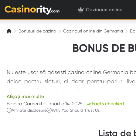
Cazinouri online
Bonusuri de cazino
Cazinouri online din Germania
Bo
BONUS DE B
Nu este ușor să găsești casino online Germania b
deloc pentru sloturi, ci doar pentru pariuri liv
oportunitățile de câștig la sloturile selecționate, da
Afișați mai multe
Bianca Camenita
martie 14, 2025
Facts checked
Mai mult, având în vedere că piața cazinourilor e
Affiliate disclosure
Why You Should Trust Us
activitatea cazinourilor licențiate pe teritoriul ge
Acest articol și alte articole conțin linkuri de recomandare, dac
Accurate and Up-to-Date Bonus
Continu
depunere nu este încă disponibil. Tocmai de acee
funcționează aceste link-uri în articolul "Dezvăluirea afilierii". 
Information
Informa
Lista de