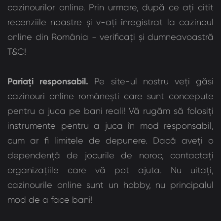
cazinourilor online. Prin urmare, după ce ați citit
recenziile noastre și v-ați înregistrat la cazinoul
online din România - verificați și dumneavoastră
T&C!
Pariați responsabil.
Pe site-ul nostru veți găsi
cazinouri online românești care sunt concepute
pentru a juca pe bani reali! Vă rugăm să folosiți
instrumente pentru a juca în mod responsabil,
cum ar fi limitele de depunere. Dacă aveți o
dependență de jocurile de noroc, contactați
organizațiile care vă pot ajuta. Nu uitați,
cazinourile online sunt un hobby, nu principalul
mod de a face bani!