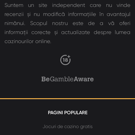
Suntem un site independent care nu vinde
recenzii și nu modifică informațiile în avantajul
nimănui. Scopul nostru este de a vă oferi
informații corecte și actualizate despre lumea
cazinourilor online.
PAGINI POPULARE
Jocuri de cazino gratis