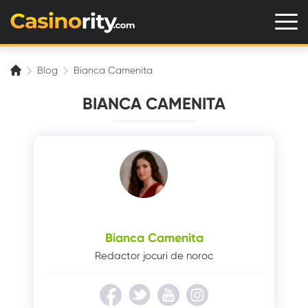
Blog
Bianca Camenita
BIANCA CAMENITA
Bianca Camenita
Redactor jocuri de noroc