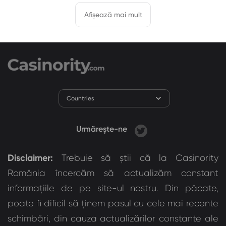
Afișează mai mult
Countries
Urmărește-ne
Disclaimer:
Trebuie să știi că la Casinority
România încercăm să actualizăm constant
informațiile de pe site-ul nostru. Din păcate,
poate fi dificil să ținem pasul cu cele mai recente
schimbări, din cauza actualizărilor constante ale