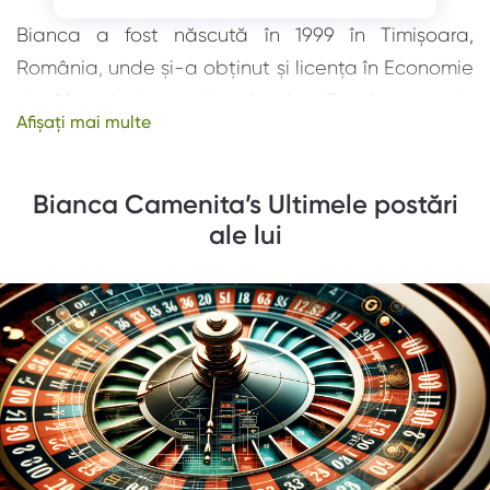
Bianca a fost născută în 1999 în Timișoara,
România, unde și-a obținut și licența în Economie
și Afaceri Internaționale la Facultatea de
Afișați mai multe
Economie și Administrare a Afacerilor. În 2021, s-a
alăturat echipei Casinority, unde nu doar că s-a
acomodat rapid, ci a găsit un loc perfect cu
Bianca Camenita’s Ultimele postări
ale lui
oportunitatea de a-și îmbina iubirea pentru scris
cu pasiunea pentru jocurile de noroc și industria
cazinourilor.
Scrisul și literatura au fost dintotdeauna punctele
ei forte, încă din primii ani de școală –
instrumente care mai târziu aveau să-i devină
vocație. În prezent, lucrează ca și copywriter