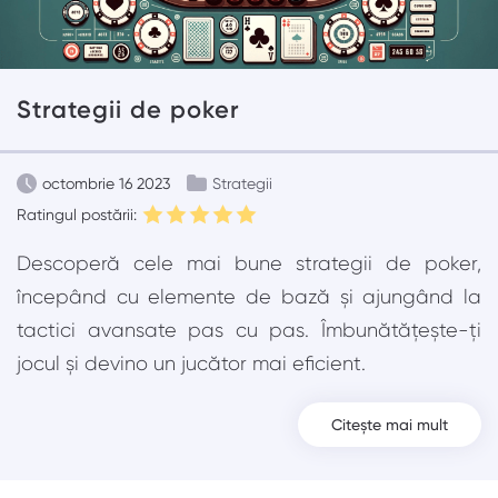
Strategii de poker
octombrie 16 2023
Strategii
Ratingul postării:
Descoperă cele mai bune strategii de poker,
începând cu elemente de bază și ajungând la
tactici avansate pas cu pas. Îmbunătățește-ți
jocul și devino un jucător mai eficient.
Citește mai mult