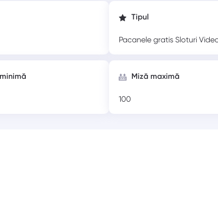
Tipul
Pacanele gratis
Sloturi Vide
 minimă
Miză maximă
100