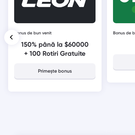
Bonus de bun venit
Bonus de b
150% până la $60000
+ 100 Rotiri Gratuite
Primește bonus