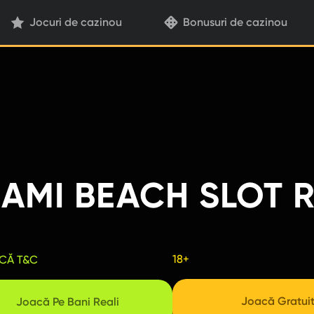
Jocuri de cazinou
Bonusuri de cazinou
IAMI BEACH SLOT 
18+
ICĂ T&C
Joacă Gratui
Joacă Pe Bani Reali