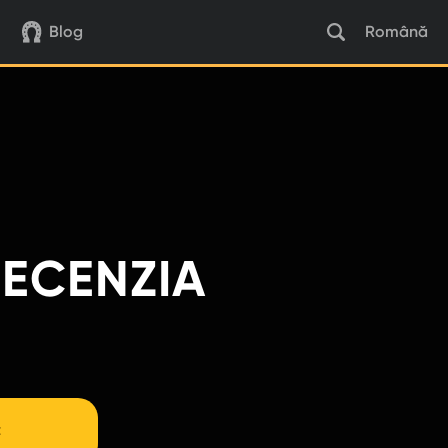
Blog
Română
RECENZIA
t