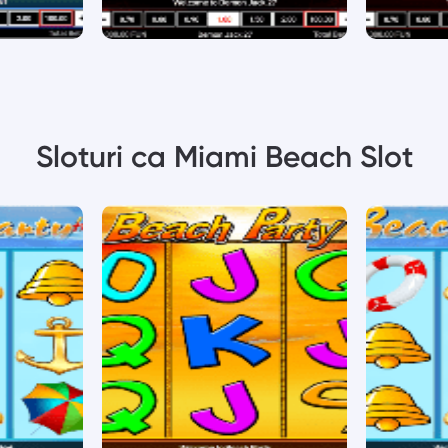
Sloturi ca Miami Beach Slot