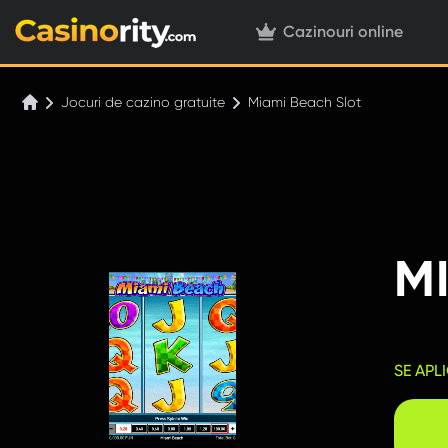
Cazinouri online
Jocuri de cazino gratuite
Miami Beach Slot
M
SE APL