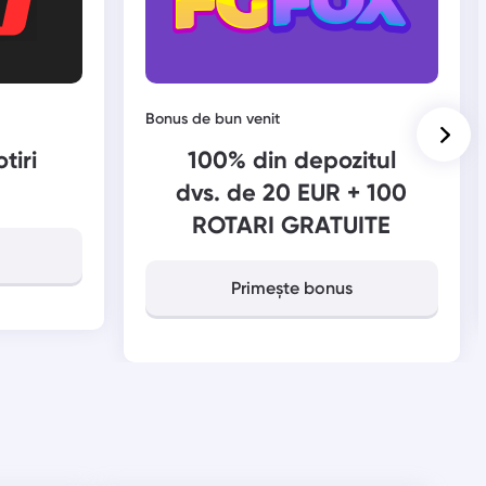
Bonus de bun venit
tiri
100% din depozitul
dvs. de 20 EUR + 100
ROTARI GRATUITE
Primește bonus