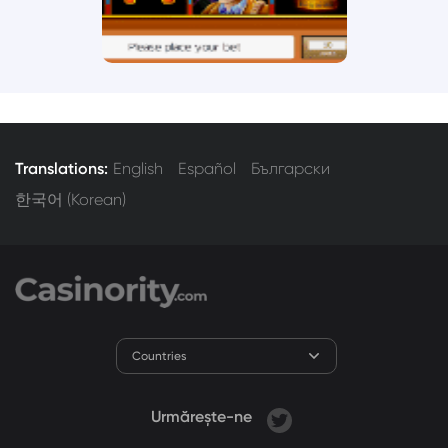
English
Español
Български
한국어 (Korean)
Countries
Urmărește-ne