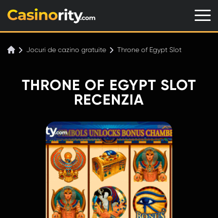
Jocuri de cazino gratuite
Throne of Egypt Slot
THRONE OF EGYPT SLOT
RECENZIA