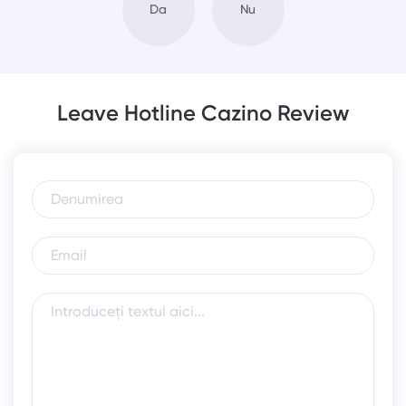
Da
Nu
Leave Hotline Cazino Review