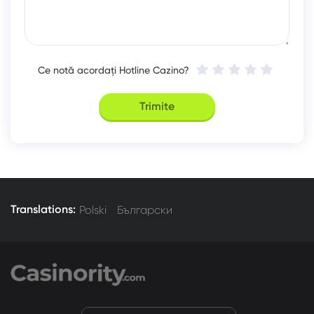
Ce notă acordați Hotline Cazino?
Trimite
Polski
Български