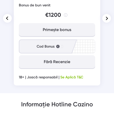
Bonus de bun venit
€1200
Primește bonus
Cod Bonus
Fără Recenzie
18+ | Joacă responsabil |
Se Aplică T&C
Informație Hotline Cazino