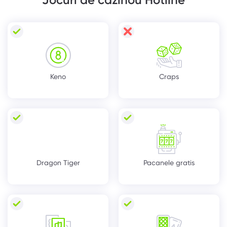
Keno
Craps
Dragon Tiger
Pacanele gratis