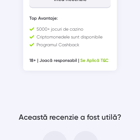
Spearhead Studios
iSoftBet
Hacksaw Gaming
Top Avantaje:
Yggdrasil
5000+ jocuri de cazino
2By2
Criptomonedele sunt disponibile
JFTW
Programul Cashback
Retro Gaming
Lucky Streak
18+ | Joacă responsabil |
Se Aplică T&C
Amatic
SpinPlay Games
Microgaming
Belatra
MrSlotty
OneTouch
Această recenzie a fost utilă?