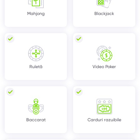
Mahjong
Blackjack
Ruletă
Video Poker
Baccarat
Carduri razuibile