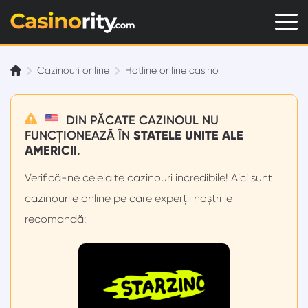
Cazinouri online
Hotline online casino
DIN PĂCATE CAZINOUL NU
FUNCȚIONEAZĂ ÎN
STATELE UNITE ALE
AMERICII
.
Verifică-ne celelalte cazinouri incredibile! Aici sunt
cazinourile online pe care experții noștri le
recomandă: