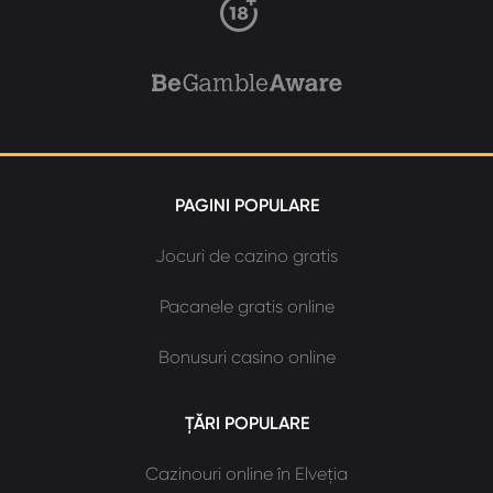
PAGINI POPULARE
Jocuri de cazino gratis
Pacanele gratis online
Bonusuri casino online
ȚĂRI POPULARE
Cazinouri online în Elveția