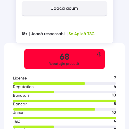
Joacă acum
18+ | Joacă responsabil |
Se Aplică T&C
68
how we rate online casinos.
here
Read
Reputație proastă
7
License
4
Reputation
10
Bonusuri
8
Bancar
10
Jocuri
4
T&C