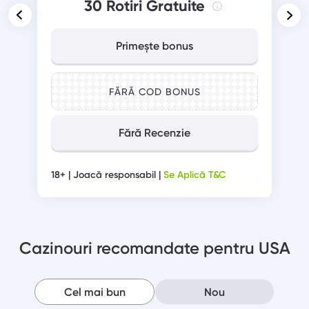
30 Rotiri Gratuite
ELK
Caleta
Primește bonus
Endorphina
Playson
Mascot
Push Gaming
Evolution
Fără Recenzie
Evoplay
Playtech
18+ | Joacă responsabil |
Se Aplică T&C
Realistic Games
Ezugi
All41 Studios
Cazinouri recomandate pentru USA
Red Tiger Gaming
Gameburger Studios
Gamzix
Cel mai bun
Nou
MGA